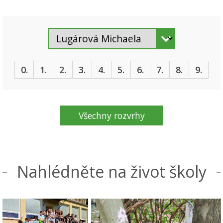
0.
1.
2.
3.
4.
5.
6.
7.
8.
9.
Všechny rozvrhy
Nahlédněte na život školy