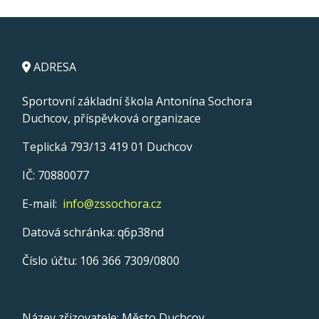
ADRESA
Sportovní základní škola Antonína Sochora
Duchcov, příspěvková organizace
Teplická 793/13 419 01 Duchcov
IČ: 70880077
E-mail:
info@zssochora.cz
Datová schránka: q6p38nd
Číslo účtu: 106 366 7309/0800
Název zřizovatele: Město Duchcov