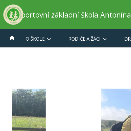
Sportovní základní škola Antonín
O ŠKOLE
RODIČE A ŽÁCI
DR