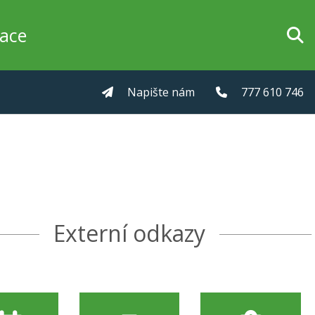
zace
Napište nám
777 610 746
Externí odkazy