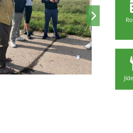
Ro
Jíd