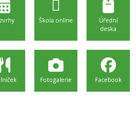
zvrhy
Škola online
Úřední
deska
elníček
Fotogalerie
Facebook