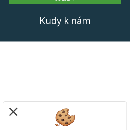
Kudy k nám
close