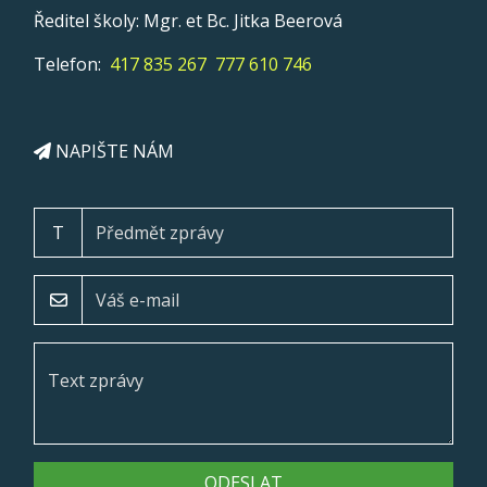
Ředitel školy: Mgr. et Bc. Jitka Beerová
Telefon:
417 835 267
777 610 746
NAPIŠTE NÁM
T
ODESLAT