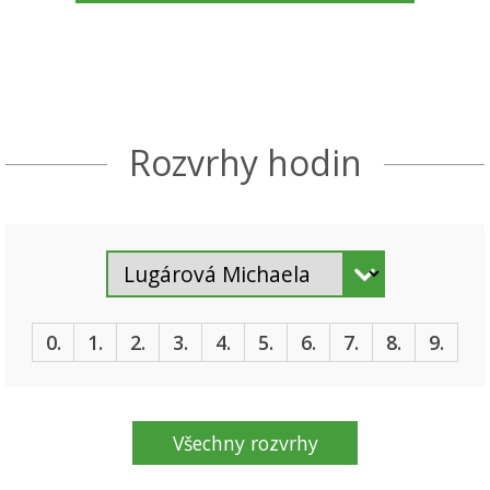
Rozvrhy hodin
0.
1.
2.
3.
4.
5.
6.
7.
8.
9.
Všechny rozvrhy