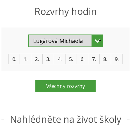
Rozvrhy hodin
0.
1.
2.
3.
4.
5.
6.
7.
8.
9.
Všechny rozvrhy
Nahlédněte na život školy