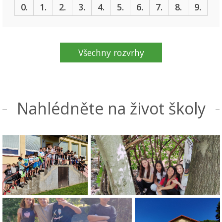
0.
1.
2.
3.
4.
5.
6.
7.
8.
9.
Všechny rozvrhy
Nahlédněte na život školy