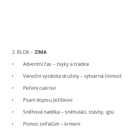
2. BLOK –
ZIMA
• Adventní čas – zvyky a tradice
• Vánoční výzdoba družiny – výtvarná činnost
• Pečení cukroví
• Psaní dopisu Ježíškovi
• Sněhová nadílka – sněhuláci, stavby, iglú
• Pomoc zvířatům – krmení