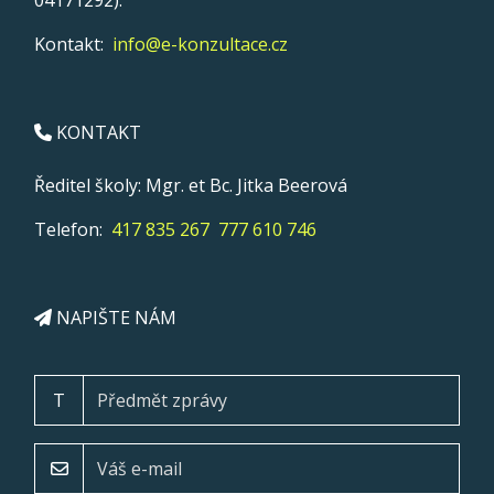
04171292).
Kontakt:
info@e-konzultace.cz
KONTAKT
Ředitel školy: Mgr. et Bc. Jitka Beerová
Telefon:
417 835 267
777 610 746
NAPIŠTE NÁM
T