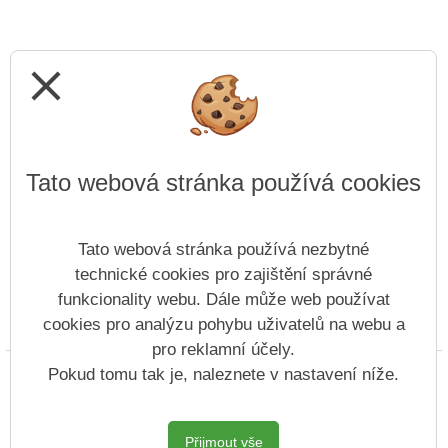
close
Tato webová stránka používá cookies
Tato webová stránka používá nezbytné
technické cookies pro zajištění správné
funkcionality webu. Dále může web používat
cookies pro analýzu pohybu uživatelů na webu a
Prohlášení o přístupnosti
Mapa webu
Cookies
pro reklamní účely.
Copyright © 2022 - 2023 SZŠ Antonína Sochora &
Pokud tomu tak je, naleznete v nastavení níže.
Vitalex Group
- Tvorba školních webů
Postaveno ve službě
VlastníŠkolníWeb.cz
Přijmout vše