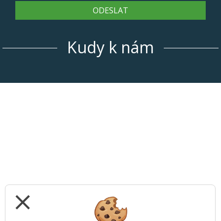
ODESLAT
Kudy k nám
close