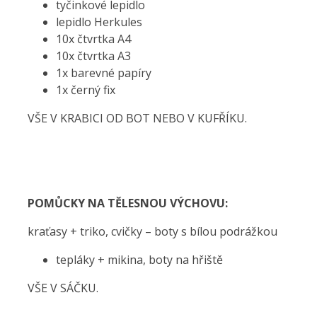
tyčinkové lepidlo
lepidlo Herkules
10x čtvrtka A4
10x čtvrtka A3
1x barevné papíry
1x černý fix
VŠE V KRABICI OD BOT NEBO V KUFŘÍKU.
POMŮCKY NA TĚLESNOU VÝCHOVU:
kraťasy + triko, cvičky – boty s bílou podrážkou
tepláky + mikina, boty na hřiště
VŠE V SÁČKU.