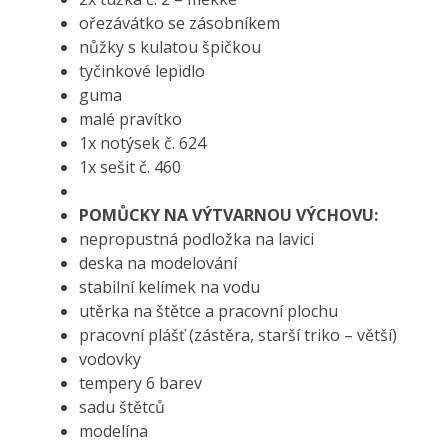
ořezávátko se zásobníkem
nůžky s kulatou špičkou
tyčinkové lepidlo
guma
malé pravítko
1x notýsek č. 624
1x sešit č. 460
POMŮCKY NA VÝTVARNOU VÝCHOVU:
nepropustná podložka na lavici
deska na modelování
stabilní kelímek na vodu
utěrka na štětce a pracovní plochu
pracovní plášť (zástěra, starší triko – větší)
vodovky
tempery 6 barev
sadu štětců
modelína