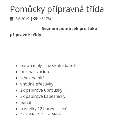
Pomůcky přípravná třída
5.8.2019
43178x
Seznam pomůcek pro žáka
přípravné třídy
batoh malý – ne školní batoh
box na svačinu
lahev na pití
vhodné přezůvky
2x papírové ubrousky
2x papírové kapesníčky
penál
pastelky 12 barev – silné
2x tužka č. 2 – měkké