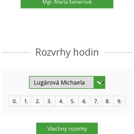
Mgr. Marta Sainerová
Rozvrhy hodin
0.
1.
2.
3.
4.
5.
6.
7.
8.
9.
Všechny rozvrhy