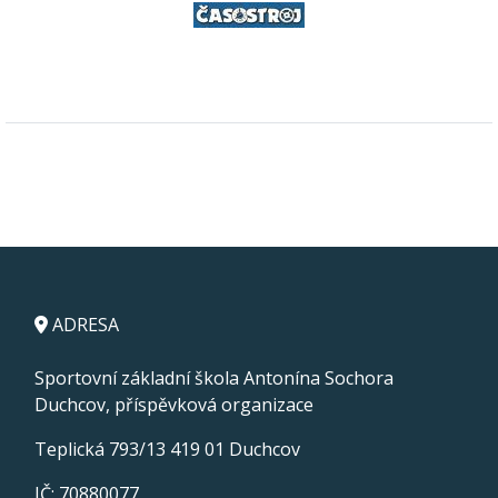
ADRESA
Sportovní základní škola Antonína Sochora
Duchcov, příspěvková organizace
Teplická 793/13 419 01 Duchcov
IČ: 70880077