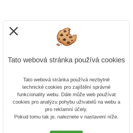
close
Tato webová stránka používá cookies
Tato webová stránka používá nezbytné
technické cookies pro zajištění správné
funkcionality webu. Dále může web používat
cookies pro analýzu pohybu uživatelů na webu a
Prohlášení o přístupnosti
Mapa webu
Cookies
pro reklamní účely.
Copyright © 2022 - 2023 SZŠ Antonína Sochora &
Pokud tomu tak je, naleznete v nastavení níže.
Vitalex Group
- Tvorba školních webů