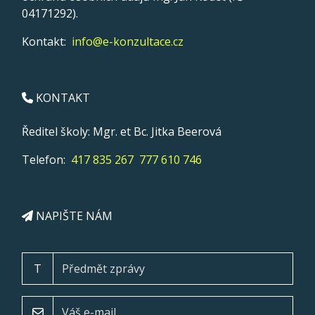
04171292).
Kontakt:
info@e-konzultace.cz
KONTAKT
Ředitel školy: Mgr. et Bc. Jitka Beerová
Telefon:
417 835 267
777 610 746
NAPIŠTE NÁM
T