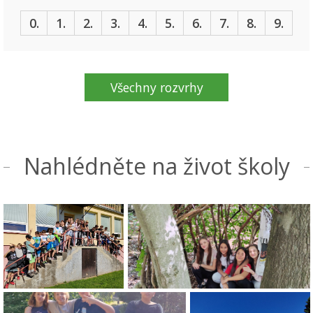
0.
1.
2.
3.
4.
5.
6.
7.
8.
9.
Všechny rozvrhy
Nahlédněte na život školy