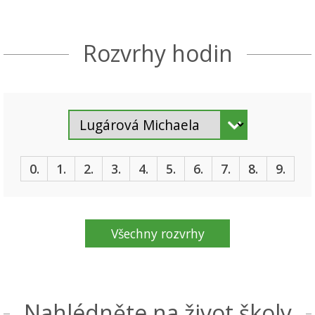
Rozvrhy hodin
0.
1.
2.
3.
4.
5.
6.
7.
8.
9.
Všechny rozvrhy
Nahlédněte na život školy