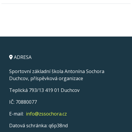
ADRESA
Sportovní základní škola Antonína Sochora
Duchcov, příspěvková organizace
Teplická 793/13 419 01 Duchcov
IČ: 70880077
E-mail:
info@zssochora.cz
Datová schránka: q6p38nd