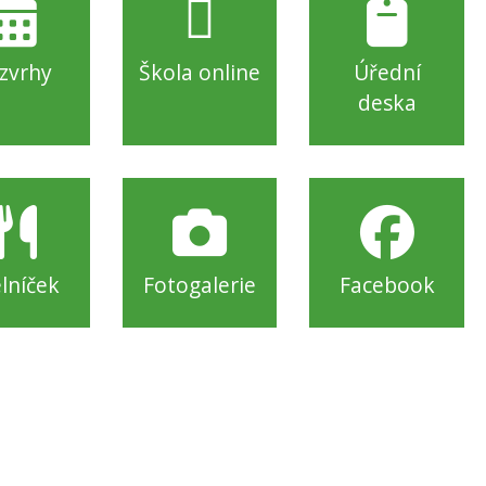
zvrhy
Škola online
Úřední
deska
elníček
Fotogalerie
Facebook