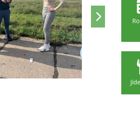
Ro
Jíd