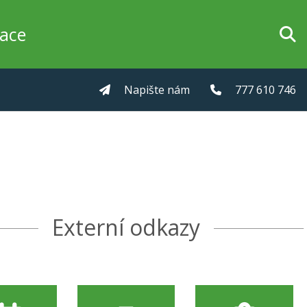
zace
Napište nám
777 610 746
Externí odkazy