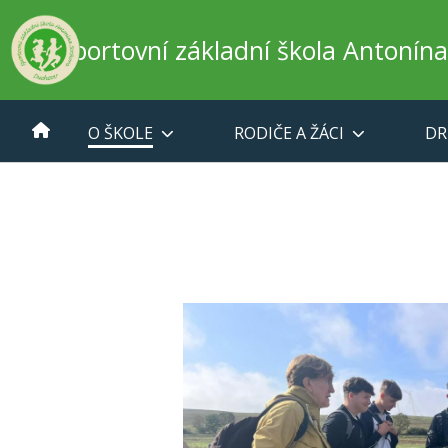
Sportovní základní škola Antonín
O ŠKOLE
RODIČE A ŽÁCI
DR