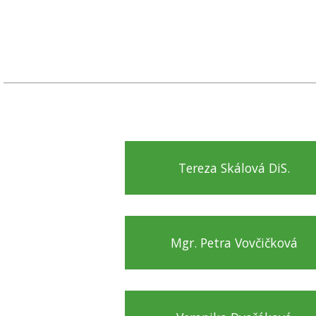
Tereza Skálová DiS.
Mgr. Petra Vovčičková