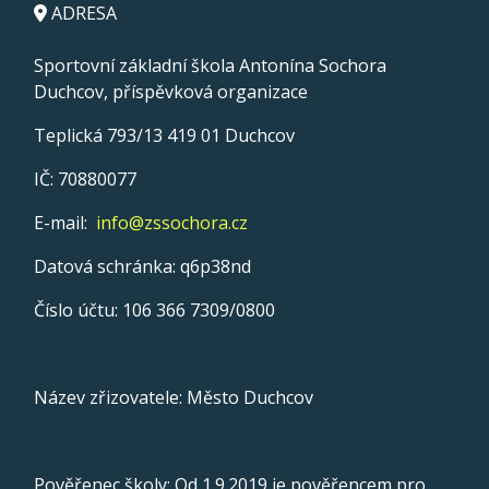
ADRESA
Sportovní základní škola Antonína Sochora
Duchcov, příspěvková organizace
Teplická 793/13 419 01 Duchcov
IČ: 70880077
E-mail:
info@zssochora.cz
Datová schránka: q6p38nd
Číslo účtu: 106 366 7309/0800
Název zřizovatele: Město Duchcov
Pověřenec školy: Od 1.9.2019 je pověřencem pro