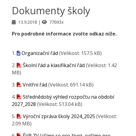
Dokumenty školy
13.9.2018
77693x
Pro podrobné informace zvolte odkaz níže.
1.
Organizační řád
(Velikost: 157.5 kB)
2.
Školní řád a klasifikační řád
(Velikost: 1.42
MB)
3.
Vnitřní řád
(Velikost: 691.14 kB)
4.
Střednědobý výhled rozpočtu na období
2027_2028
(Velikost: 513.04 kB)
5.
Výroční zpráva školy 2024_2025
(Velikost:
2.09 MB)
6.
ŠVP ZV Učíme se pro život, cvičíme pro