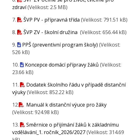
zdraví
(Velikost: 2.5 MB)
7.
ŠVP PV - přípravná třída
(Velikost: 791.51 kB)
8.
ŠVP ZV - školní družina
(Velikost: 656.44 kB)
9.
PPŠ (preventivní program školy)
(Velikost:
526 kB)
10.
Koncepce domácí přípravy žáků
(Velikost:
23.66 kB)
11.
Dodatek školního řádu v případě distanční
výuky
(Velikost: 852.22 kB)
12.
Manuál k distanční výuce pro žáky
(Velikost: 924.98 kB)
13.
Směrnice o přijímání žáků k základnímu
vzdělávání_1. ročník_2026/2027
(Velikost: 314.69
kB)