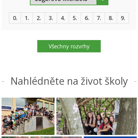
0.
1.
2.
3.
4.
5.
6.
7.
8.
9.
Všechny rozvrhy
Nahlédněte na život školy