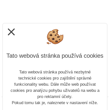
close
Tato webová stránka používá cookies
Tato webová stránka používá nezbytné
technické cookies pro zajištění správné
funkcionality webu. Dále může web používat
cookies pro analýzu pohybu uživatelů na webu a
Prohlášení o přístupnosti
Mapa webu
Cookies
pro reklamní účely.
Copyright © 2022 - 2023 SZŠ Antonína Sochora &
Pokud tomu tak je, naleznete v nastavení níže.
Vitalex Group
- Tvorba školních webů