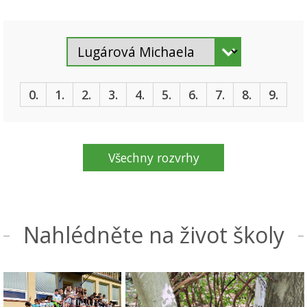
0.
1.
2.
3.
4.
5.
6.
7.
8.
9.
Všechny rozvrhy
Nahlédněte na život školy