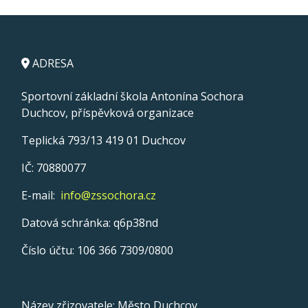
ADRESA
Sportovní základní škola Antonína Sochora
Duchcov, příspěvková organizace
Teplická 793/13 419 01 Duchcov
IČ: 70880077
E-mail:
info@zssochora.cz
Datová schránka: q6p38nd
Číslo účtu: 106 366 7309/0800
Název zřizovatele: Město Duchcov