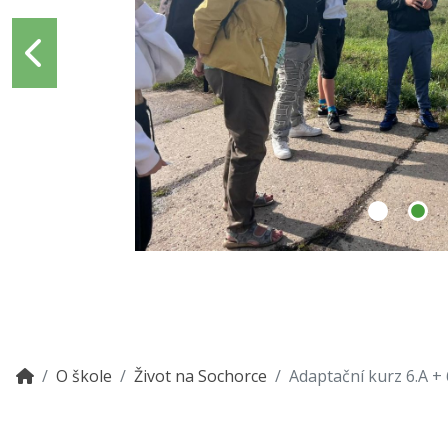
O škole
Život na Sochorce
Adaptační kurz 6.A + 