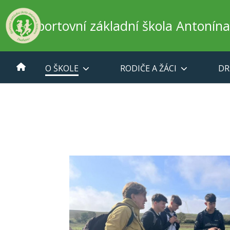
Sportovní základní škola Antonín
O ŠKOLE
RODIČE A ŽÁCI
DR