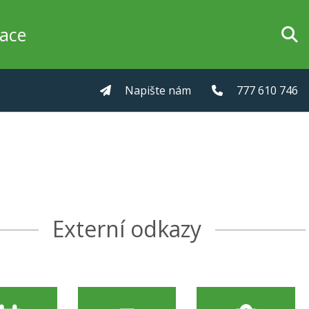
zace
Napište nám
777 610 746
Externí odkazy