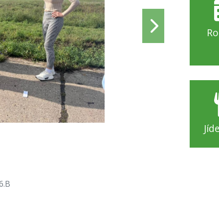
Ro
Jíd
6.B