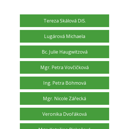
Tereza Skálová DiS.
Lugárová Michaela
Bc. Julie Haugwitzová
Mgr. Petra Vovčičková
Ing. Petra Böhmová
Mgr. Nicole Zářecká
Veronika Dvořáková