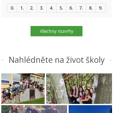
0.
1.
2.
3.
4.
5.
6.
7.
8.
9.
Všechny rozvrhy
Nahlédněte na život školy