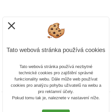
close
Tato webová stránka používá cookies
Tato webová stránka používá nezbytné
technické cookies pro zajištění správné
funkcionality webu. Dále může web používat
cookies pro analýzu pohybu uživatelů na webu a
Prohlášení o přístupnosti
Mapa webu
Cookies
pro reklamní účely.
Copyright © 2022 - 2023 SZŠ Antonína Sochora &
Pokud tomu tak je, naleznete v nastavení níže.
Vitalex Group
- Tvorba školních webů