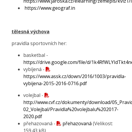
https://www.jaroska.cz/elearning/zemepis/kviz1/
https://www.geograf.in
tělesná výchova
pravidla sportovních her:
basketbal -
https://drive.google.com/file/d/1k4RfWLYIdTkt
vybíjená -
https://www.assk.cz/down/2016/1003/pravidla-
vybijena-2015-2016-0716.pdf
volejbal -
http://www.cvf.cz/dokumenty/download/05_Pravid
02_Volejbal/Pravidla%20volejbalu%202017-
2020.pdf
přehazovaná -
přehazovaná
(Velikost:
159.43 kB)