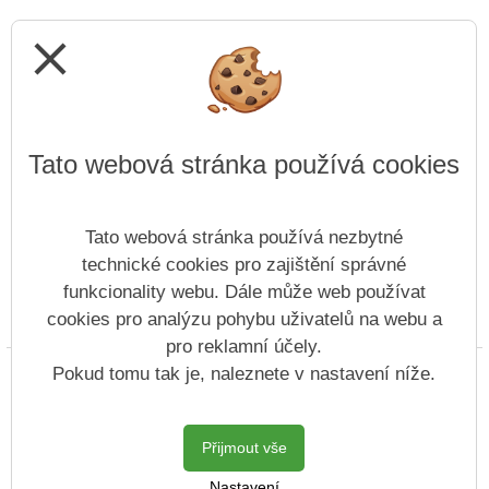
close
Tato webová stránka používá cookies
Tato webová stránka používá nezbytné
technické cookies pro zajištění správné
funkcionality webu. Dále může web používat
cookies pro analýzu pohybu uživatelů na webu a
Prohlášení o přístupnosti
Mapa webu
Cookies
pro reklamní účely.
Copyright © 2022 - 2023 SZŠ Antonína Sochora &
Pokud tomu tak je, naleznete v nastavení níže.
Vitalex Group
- Tvorba školních webů
Postaveno ve službě
VlastníŠkolníWeb.cz
Přijmout vše
| Na redakčním
Nastavení