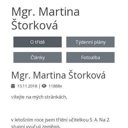
Mgr. Martina
Štorková
O třídě
Týdenní plány
Články
Fotoalba
Mgr. Martina Štorková
15.11.2018
11868x
ítejte na mých stránkách,
V
v letošním roce jsem třídní učitelkou 5. A. Na 2.
stupni vyučuji zeměpis.