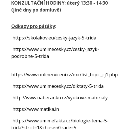
KONZULTAČNÍ HODINY: úterý 13:30 - 14:30
(jiné dny po domluvě)
Odkazy pro páťáky
:
https://skolakov.eu/cesky-jazyk-5-trida
https://www.umimecesky.cz/cesky-jazyk-
podrobne-5-trida
https://www.onlinecviceni.cz/exc/list_topic_cj1.php
https://www.umimecesky.cz/diktaty-5-trida
http://www.naberanku.cz/vyukove-materialy
https://www.matika.in
https://www.umimefakta.cz/biologie-tema-5-
trida?strict=1&chosenGrade=5