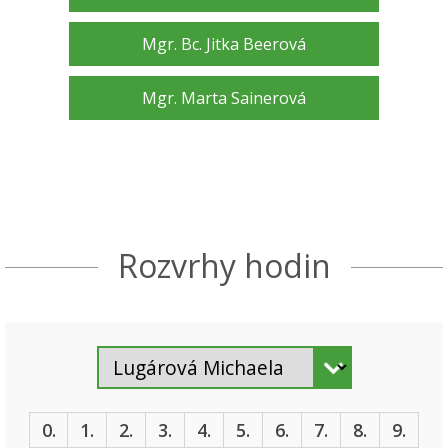
Mgr. Bc. Jitka Beerová
Mgr. Marta Sainerová
Rozvrhy hodin
0.
1.
2.
3.
4.
5.
6.
7.
8.
9.