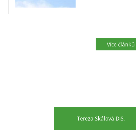
Více článků
Tereza Skálová DiS.