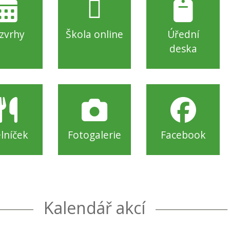
zvrhy
Škola online
Úřední
deska
elníček
Fotogalerie
Facebook
Kalendář akcí