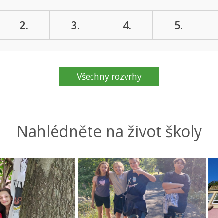
2.
3.
4.
5.
Všechny rozvrhy
Nahlédněte na život školy