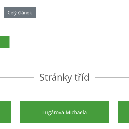
Celý článek
Stránky tříd
Lugárová Michaela