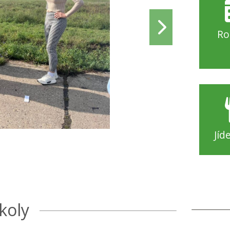
Ro
Jíd
koly