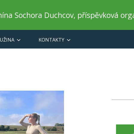
onína Sochora Duchcov, příspěvková org
UŽINA
KONTAKTY