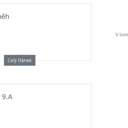
 běh
V tom
Celý článek
 9.A