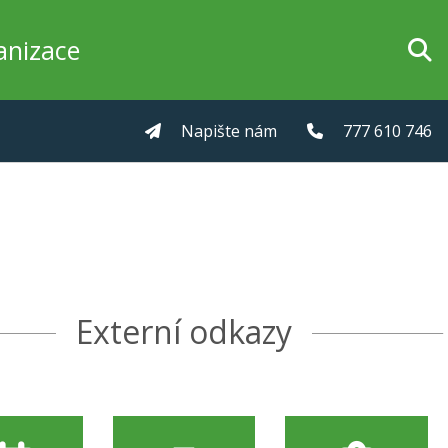
anizace
Napište nám
777 610 746
Externí odkazy