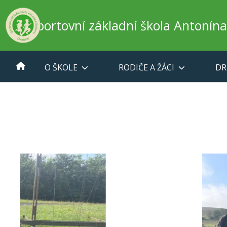
Sportovní základní škola Antonín
O ŠKOLE
RODIČE A ŽÁCI
DR