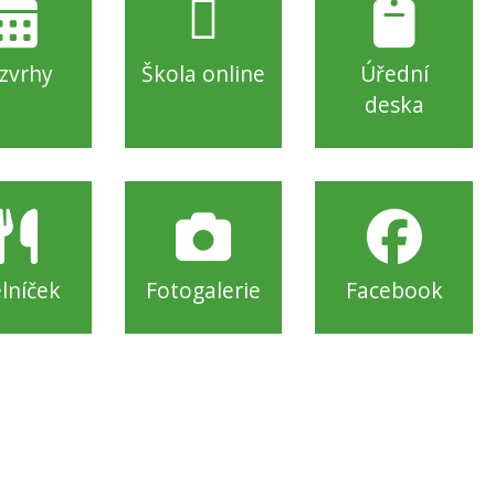
zvrhy
Škola online
Úřední
deska
elníček
Fotogalerie
Facebook