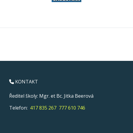
KONTAKT
Ředitel školy: Mgr. et Bc. Jitka Beerová
Telefon:
417 835 267
777 610 746