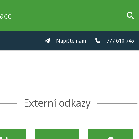
zace
Napište nám
777 610 746
Externí odkazy