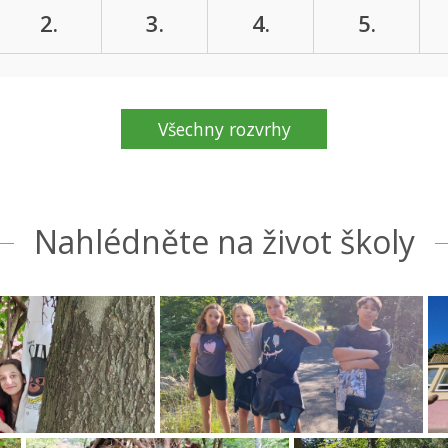
2.
3.
4.
5.
Všechny rozvrhy
Nahlédněte na život školy