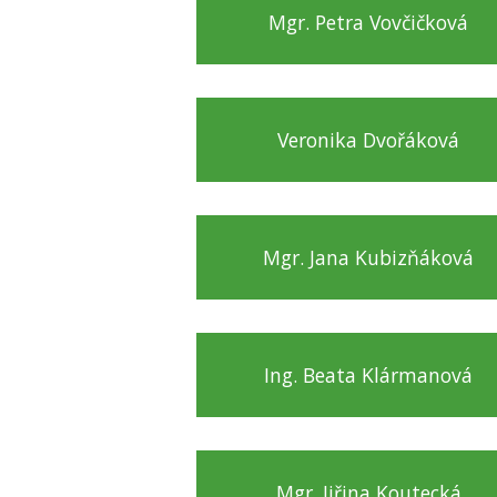
Mgr. Petra Vovčičková
Veronika Dvořáková
Mgr. Jana Kubizňáková
Ing. Beata Klármanová
Mgr. Jiřina Koutecká