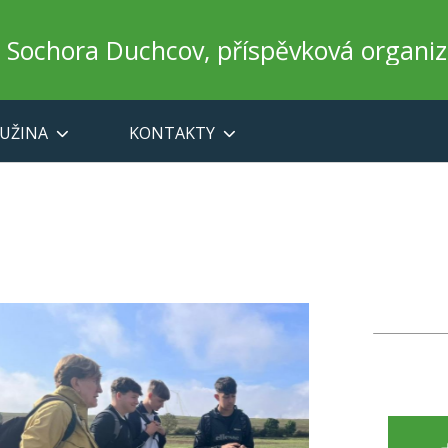
a Sochora Duchcov, příspěvková organi
UŽINA
KONTAKTY