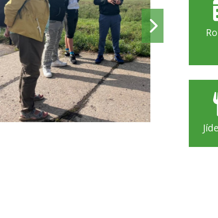
Ro
Jíd