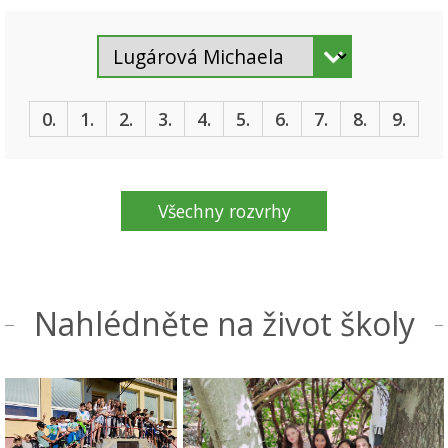
0.
1.
2.
3.
4.
5.
6.
7.
8.
9.
Všechny rozvrhy
Nahlédněte na život školy