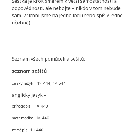
Šestka je krok směrem k větší samostatnosti a
odpovědnosti, ale nebojte – nikdo v tom nebude
sám. Všichni jsme na jedné lodi (nebo spíš v jedné
učebně).
Seznam všech pomůcek a sešitů:
seznam sešitů
český jazyk - 1x 444, 1x 544
anglický jazyk -
přírodopis - 1x 440
matematika- 1x 440
zeměpis- 1x 440