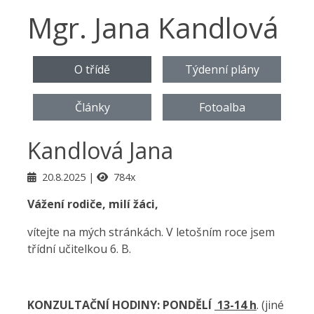
Mgr. Jana Kandlová
O třídě
Týdenní plány
Články
Fotoalba
Kandlová Jana
20.8.2025
784x
Vážení rodiče, milí žáci,
vítejte na mých stránkách. V letošním roce jsem
třídní učitelkou 6. B.
KONZULTAČNÍ HODINY:
PONDĚLÍ
13-14 h
. (jiné