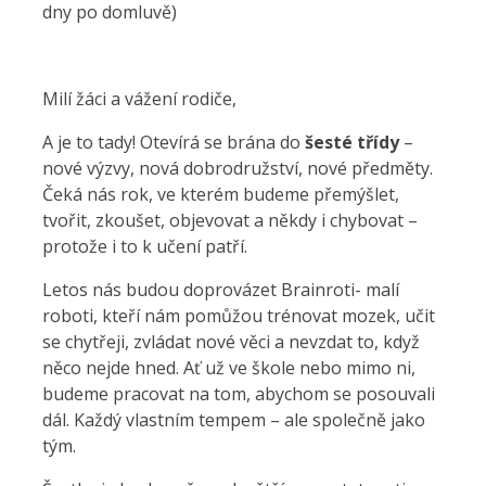
dny po domluvě)
Milí žáci a vážení rodiče,
A je to tady! Otevírá se brána do
šesté třídy
–
nové výzvy, nová dobrodružství, nové předměty.
Čeká nás rok, ve kterém budeme přemýšlet,
tvořit, zkoušet, objevovat a někdy i chybovat –
protože i to k učení patří.
Letos nás budou doprovázet Brainroti- malí
roboti, kteří nám pomůžou trénovat mozek, učit
se chytřeji, zvládat nové věci a nevzdat to, když
něco nejde hned. Ať už ve škole nebo mimo ni,
budeme pracovat na tom, abychom se posouvali
dál. Každý vlastním tempem – ale společně jako
tým.