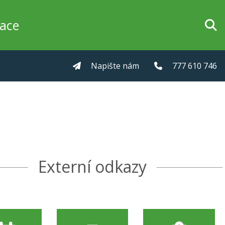
zace
Napište nám
777 610 746
Externí odkazy