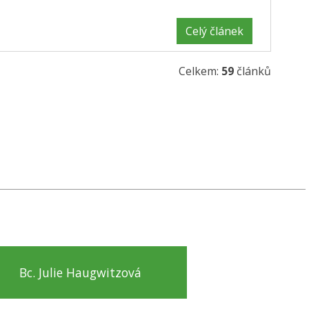
Celý článek
Celkem:
59
článků
Bc. Julie Haugwitzová