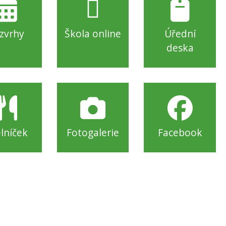
zvrhy
Škola online
Úřední
deska
elníček
Fotogalerie
Facebook