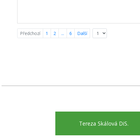
Předchozí
1
2
...
6
Další
Tereza Skálová DiS.