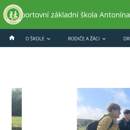
Sportovní základní škola Antonín
O ŠKOLE
RODIČE A ŽÁCI
DR