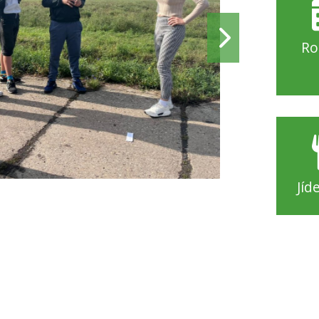
Ro
Jíd