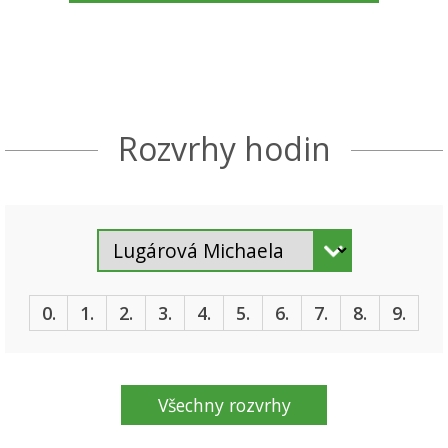
Rozvrhy hodin
0.
1.
2.
3.
4.
5.
6.
7.
8.
9.
Všechny rozvrhy