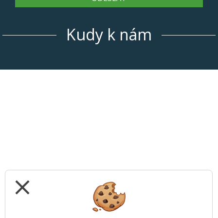
Kudy k nám
close