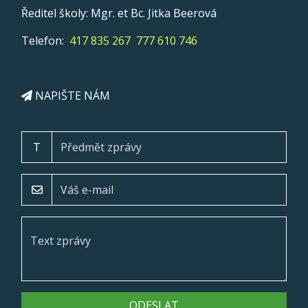
Ředitel školy: Mgr. et Bc. Jitka Beerová
Telefon:
417 835 267
777 610 746
NAPIŠTE NÁM
T
ODESLAT